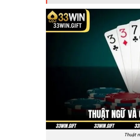
Thuật n