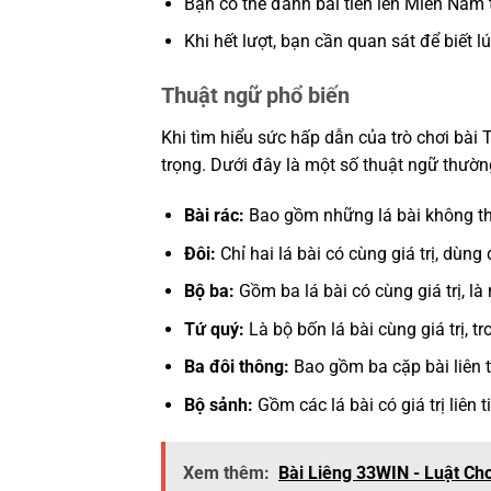
Bạn có thể đánh bài tiến lên Miền Nam t
Khi hết lượt, bạn cần quan sát để biết 
Thuật ngữ phổ biến
Khi tìm hiểu sức hấp dẫn của trò chơi bài
trọng. Dưới đây là một số thuật ngữ thườn
Bài rác:
Bao gồm những lá bài không th
Đôi:
Chỉ hai lá bài có cùng giá trị, dùng 
Bộ ba:
Gồm ba lá bài có cùng giá trị, l
Tứ quý:
Là bộ bốn lá bài cùng giá trị, t
Ba đôi thông:
Bao gồm ba cặp bài liên ti
Bộ sảnh:
Gồm các lá bài có giá trị liên t
Xem thêm:
Bài Liêng 33WIN - Luật Ch