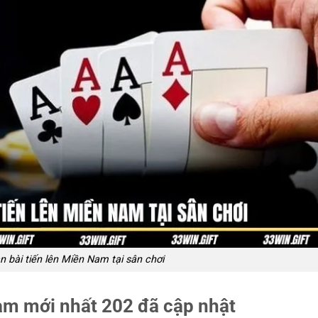
 bài tiến lên Miền Nam tại sân chơi
Nam mới nhất 202 đã cập nhật