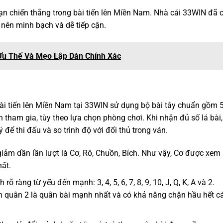
 bạn chiến thắng trong bài tiến lên Miền Nam. Nhà cái 33WIN đã 
ở nên minh bạch và dễ tiếp cận.
 Ưu Thế Và Mẹo Lập Dàn Chính Xác
bài tiến lên Miền Nam tại 33WIN sử dụng bộ bài tây chuẩn gồm 
n tham gia, tùy theo lựa chọn phòng chơi. Khi nhận đủ số lá bài,
để thi đấu và so trình độ với đối thủ trong ván.
iảm dần lần lượt là Cơ, Rô, Chuồn, Bích. Như vậy, Cơ được xem 
hất.
 ràng từ yếu đến mạnh: 3, 4, 5, 6, 7, 8, 9, 10, J, Q, K, A và 2.
n quân 2 là quân bài mạnh nhất và có khả năng chặn hầu hết c