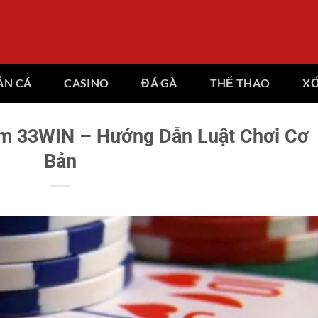
ẮN CÁ
CASINO
ĐÁ GÀ
THỂ THAO
XỔ
am 33WIN – Hướng Dẫn Luật Chơi Cơ
Bản