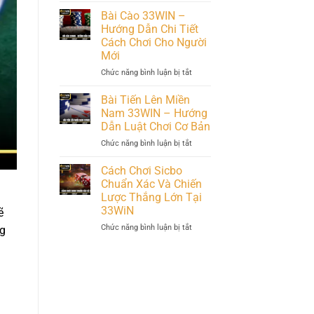
Kèo
Game
Chấp
Săn
Bài Cào 33WIN –
3/4
Thưởng
Hướng Dẫn Chi Tiết
Bóng
Uy
Cách Chơi Cho Người
Đá
Tín
Mới
–
Tại
Hướng
Chức năng bình luận bị tắt
33Win
ở
Dẫn
Bài
Chơi
Cào
Bài Tiến Lên Miền
Và
33WIN
Nam 33WIN – Hướng
Mẹo
–
Dẫn Luật Chơi Cơ Bản
Nhận
Hướng
Chức năng bình luận bị tắt
Định
ở
Dẫn
Bài
Chi
Tiến
Tiết
Cách Chơi Sicbo
Lên
Cách
Chuẩn Xác Và Chiến
Miền
Chơi
Lược Thắng Lớn Tại
Nam
Cho
33WiN
ẽ
33WIN
Người
–
Chức năng bình luận bị tắt
Mới
ở
ng
Hướng
Cách
Dẫn
Chơi
Luật
Sicbo
Chơi
Chuẩn
Cơ
Xác
Bản
Và
Chiến