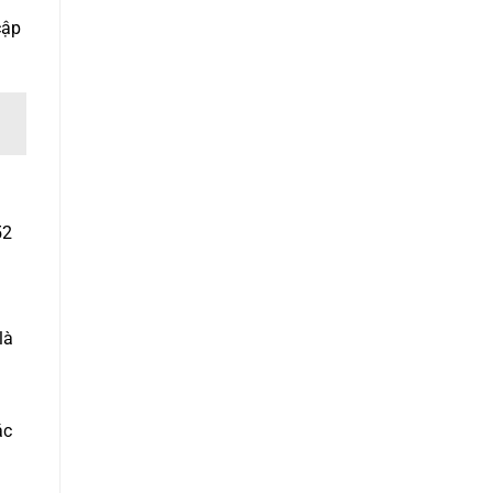
cập
52
là
ác