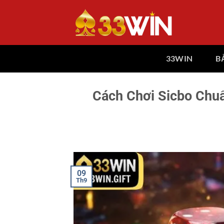
Bỏ
qua
nội
dung
33WIN
B
Cách Chơi Sicbo Chuẩ
09
Th9