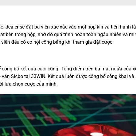
o, dealer sẽ đặt ba viên xúc xắc vào một hộp kín và tiến hành lắ
át bên trong hộp, nhờ đó quá trình hoàn toàn ngẫu nhiên và mi
viên đều có cơ hội công bằng khi tham gia đặt cược.
ể công bố kết quả cuối cùng. Tổng điểm trên ba mặt ngửa của x
o ván Sicbo tại 33WIN. Kết quả luôn được công bố công khai và
với lựa chọn cược của mình.