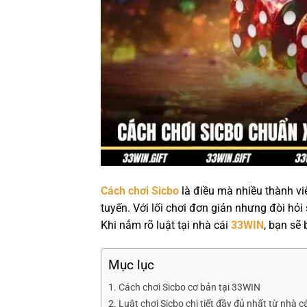
Cách chơi Sicbo
là điều mà nhiều thành viê
tuyến. Với lối chơi đơn giản nhưng đòi hỏ
Khi nắm rõ luật tại nhà cái
33WIN
, bạn sẽ
Mục lục
Cách chơi Sicbo cơ bản tại 33WIN
Luật chơi Sicbo chi tiết đầy đủ nhất từ nhà cá