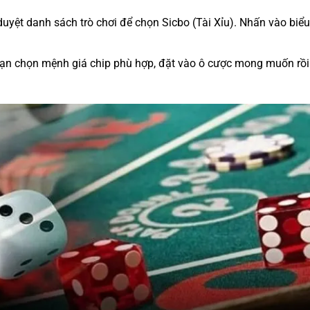
yệt danh sách trò chơi để chọn Sicbo (Tài Xỉu). Nhấn vào biểu
 bạn chọn mệnh giá chip phù hợp, đặt vào ô cược mong muốn rồi