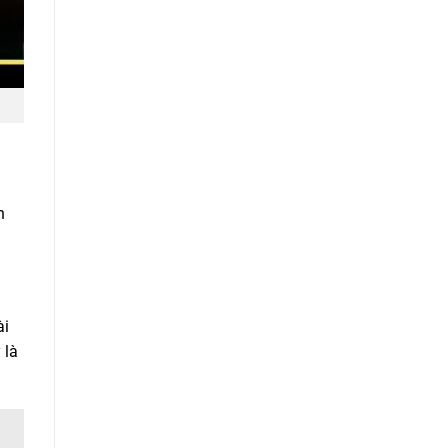
n
ài
 là