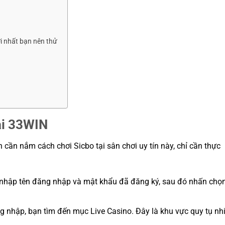
i nhất bạn nên thử
ại 33WIN
cần nắm cách chơi Sicbo tại sân chơi uy tín này, chỉ cần thực
 nhập tên đăng nhập và mật khẩu đã đăng ký, sau đó nhấn chọ
ng nhập, bạn tìm đến mục Live Casino. Đây là khu vực quy tụ nh