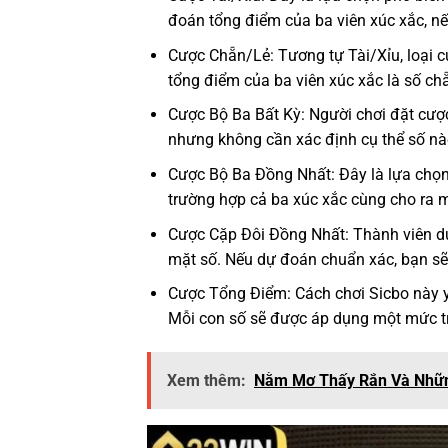
đoán tổng điểm của ba viên xúc xắc, nếu
Cược Chẵn/Lẻ: Tương tự Tài/Xỉu, loại c
tổng điểm của ba viên xúc xắc là số chẵ
Cược Bộ Ba Bất Kỳ: Người chơi đặt cược
nhưng không cần xác định cụ thể số nà
Cược Bộ Ba Đồng Nhất: Đây là lựa chọ
trường hợp cả ba xúc xắc cùng cho ra 
Cược Cặp Đôi Đồng Nhất: Thành viên dự 
mặt số. Nếu dự đoán chuẩn xác, bạn s
Cược Tổng Điểm: Cách chơi Sicbo này y
Mỗi con số sẽ được áp dụng một mức tr
Xem thêm:
Nằm Mơ Thấy Rắn Và Nhữn